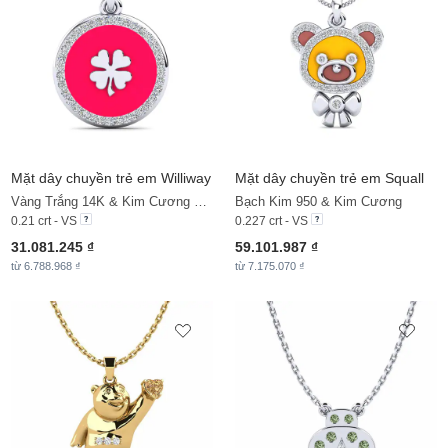
Mặt dây chuyền trẻ em Williway
Mặt dây chuyền trẻ em Squall
Vàng Trắng 14K & Kim Cương Nhân Tạo
Bạch Kim 950 & Kim Cương
0.21 crt - VS
0.227 crt - VS
31.081.245 ₫
59.101.987 ₫
từ 6.788.968 ₫
từ 7.175.070 ₫