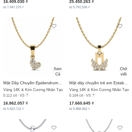
16.409.030 ₫
25.450.263 ₫
từ 7.947.275 ₫
từ 5.791.536 ₫
Mặt Dây Chuyền
Epidendrum Daughter
Mặt dây chuyền trẻ em Establish - M
Vàng 14K & Kim Cương Nhân Tạo
Vàng 14K & Kim Cương Nhân Tạo
0.112 crt - VS
0.104 crt - VS
16.862.057 ₫
17.660.645 ₫
từ 5.823.712 ₫
từ 5.888.062 ₫