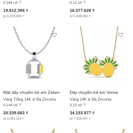
0.184 crt
0.12 crt
19.612.394 ₫
16.577.628 ₫
từ 6.370.690 ₫
từ 5.888.062 ₫
Mặt dây chuyền trẻ em Zeken
Dây chuyền trẻ em Vonve
Vàng Trắng 14K & Đá Zirconia
Vàng 14K & Đá Zirconia
0.144 crt
0.15 crt
20.539.683 ₫
34.153.977 ₫
từ 6.081.113 ₫
từ 7.528.997 ₫