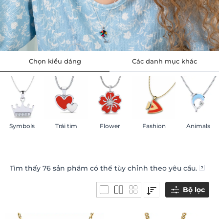
Chọn kiểu dáng
Các danh mục khác
Symbols
Trái tim
Flower
Fashion
Animals
Tìm thấy
76
sản phẩm có thể tùy chỉnh theo yêu cầu.
Bộ lọc