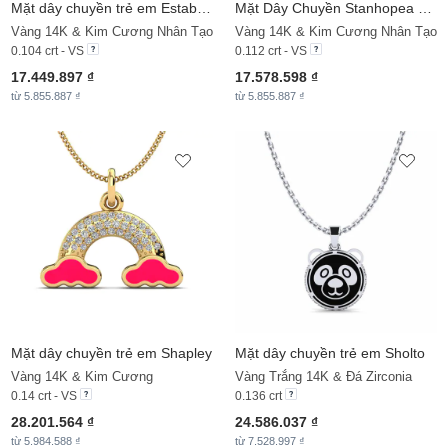
Mặt dây chuyền trẻ em Establish - H
Mặt Dây Chuyền
Stanhopea Daughter
Vàng 14K & Kim Cương Nhân Tạo
Vàng 14K & Kim Cương Nhân Tạo
0.104 crt - VS
0.112 crt - VS
17.449.897 ₫
17.578.598 ₫
từ 5.855.887 ₫
từ 5.855.887 ₫
Mặt dây chuyền trẻ em Shapley
Mặt dây chuyền trẻ em Sholto
Vàng 14K & Kim Cương
Vàng Trắng 14K & Đá Zirconia
0.14 crt - VS
0.136 crt
28.201.564 ₫
24.586.037 ₫
từ 5.984.588 ₫
từ 7.528.997 ₫