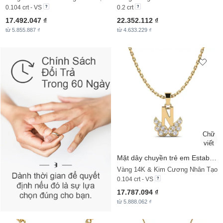
0.104 crt - VS
0.2 crt
17.492.047 ₫
22.352.112 ₫
từ 5.855.887 ₫
từ 4.633.229 ₫
Mặt dây chuyền trẻ em Establish - N
Vàng 14K & Kim Cương Nhân Tạo
0.104 crt - VS
17.787.094 ₫
từ 5.888.062 ₫