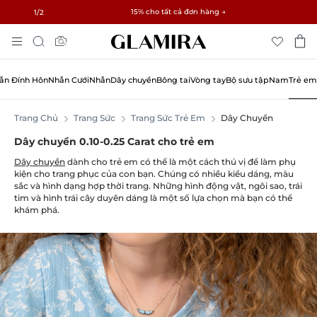
✓ Hoàn trả trong 60 ngày ✓ Miễn phí thay đổi kích thước
15% cho tất cả đơn hàng →
1
/2
Chuyển
Tìm
Đến
kiếm
Nội
Dung
ẫn Đính Hôn
Nhẫn Cưới
Nhẫn
Dây chuyền
Bông tai
Vòng tay
Bộ sưu tập
Nam
Trẻ em
Trang Chủ
Trang Sức
Trang Sức Trẻ Em
Dây Chuyền
Dây chuyền 0.10-0.25 Carat cho trẻ em
Dây chuyền
dành cho trẻ em có thể là một cách thú vị để làm phụ
kiện cho trang phục của con bạn. Chúng có nhiều kiểu dáng, màu
sắc và hình dạng hợp thời trang. Những hình động vật, ngôi sao, trái
tim và hình trái cây duyên dáng là một số lựa chọn mà bạn có thể
khám phá.