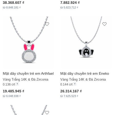
38.368.607 ₫
7.882.924 ₫
từ 8.848.181 ₫
từ 5.823.712 ₫
Mặt dây chuyền trẻ em Arthfael
Mặt dây chuyền trẻ em Eneko
Vàng Trắng 14K & Đá Zirconia
Vàng Trắng 14K & Đá Zirconia
0.136 crt
0.144 crt
19.485.945 ₫
26.314.167 ₫
từ 6.048.938 ₫
từ 7.625.523 ₫