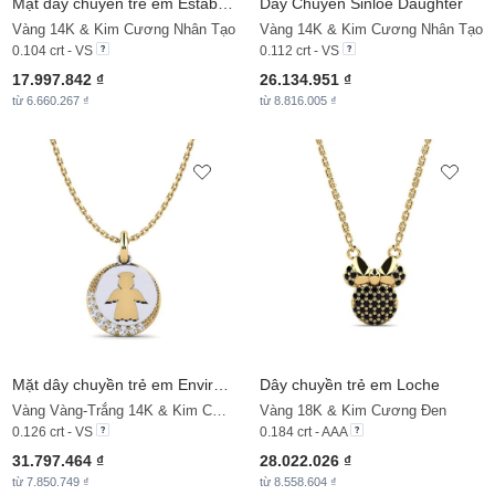
Mặt dây chuyền trẻ em Establish - P
Dây Chuyền
Sinloe Daughter
Vàng 14K & Kim Cương Nhân Tạo
Vàng 14K & Kim Cương Nhân Tạo
0.104 crt - VS
0.112 crt - VS
17.997.842 ₫
26.134.951 ₫
từ 6.660.267 ₫
từ 8.816.005 ₫
Mặt dây chuyền trẻ em Environmentally
Dây chuyền trẻ em Loche
Vàng Vàng-Trắng 14K & Kim Cương Nhân Tạo
Vàng 18K & Kim Cương Đen
0.126 crt - VS
0.184 crt - AAA
31.797.464 ₫
28.022.026 ₫
từ 7.850.749 ₫
từ 8.558.604 ₫