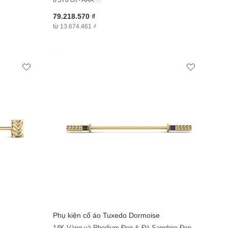
0.378 crt - AAA
79.218.570 ₫
từ 13.674.461 ₫
Phụ kiện cổ áo Tuxedo Dormoise
+11
+11
14K Vàng và Rhodium Đen & Đá Sapphire Đen