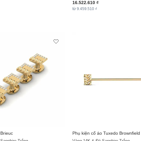
16.522.610 ₫
từ 9.459.510 ₫
 Brieuc
Phụ kiện cổ áo Tuxedo Brownfield
+11
Sapphire Trắng
Vàng 14K & Đá Sapphire Trắng