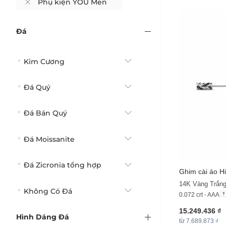
Phụ kiện YOU Men
Đá
Kim Cương
Đá Quý
Đá Bán Quý
Đá Moissanite
Đá Zicronia tổng hợp
Ghim cài áo H
Không Có Đá
0.072 crt - AAA
15.249.436 ₫
Hình Dáng Đá
từ 7.689.873 ₫