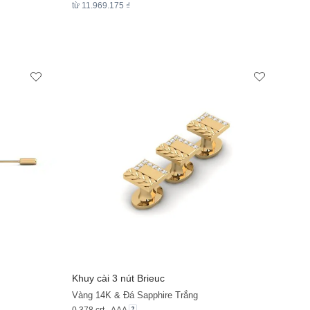
từ 11.969.175 ₫
Khuy cài 3 nút Brieuc
+11
Vàng 14K & Đá Sapphire Trắng