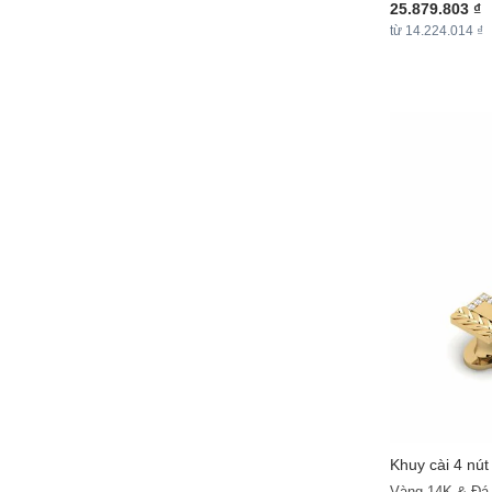
25.879.803 ₫
từ 14.224.014 ₫
Khuy cài 4 nút
Vàng 14K & Đá 