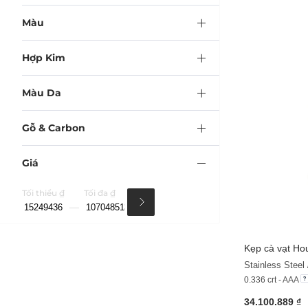
Màu
Hợp Kim
Màu Da
Gỗ & Carbon
Giá
Tối thiểu ₫
Tối đa ₫
Kẹp cà vạt Hou
0.336 crt - AAA
34.100.889 ₫