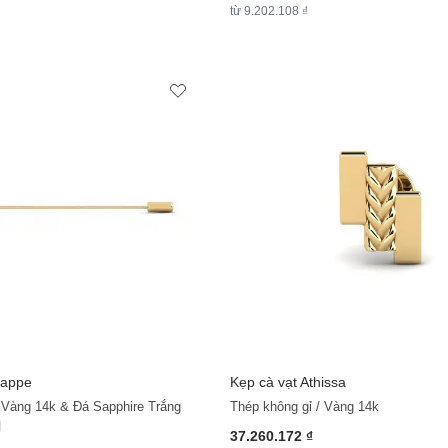
từ 9.202.108 ₫
rappe
Kẹp cà vạt Athissa
+11
/ Vàng 14k & Đá Sapphire Trắng
Thép không gỉ / Vàng 14k
37.260.172 ₫