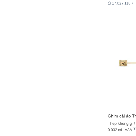
từ 17.027.118 ₫
Ghim cài áo T
Thép không gỉ 
0.032 crt - AAA