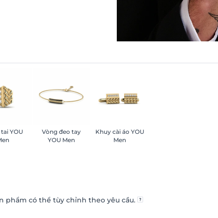
tai YOU
Vòng đeo tay
Khuy cài áo YOU
Men
YOU Men
Men
n phẩm có thể tùy chỉnh theo yêu cầu.