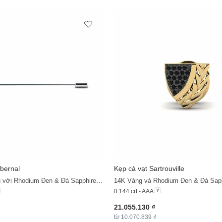
ibernal
Kẹp cà vạt Sartrouville
+11
14K Vàng Trắng với Rhodium Đen & Đá Sapphire Đen
14K Vàng và Rhodium Đen & Đá Sap
0.144 crt - AAA
21.055.130 ₫
từ 10.070.839 ₫