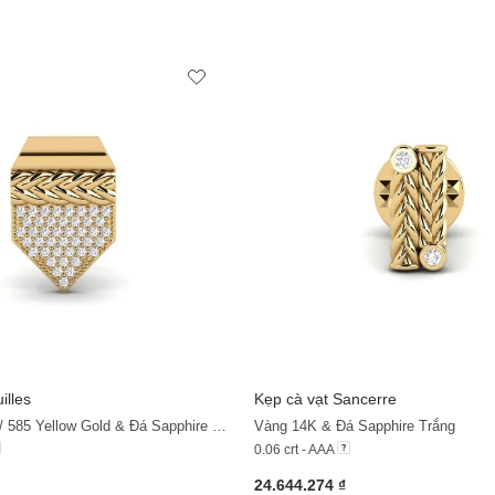
illes
Kẹp cà vạt Sancerre
+11
Stainless Steel / 585 Yellow Gold & Đá Sapphire Trắng
Vàng 14K & Đá Sapphire Trắng
0.06 crt - AAA
24.644.274 ₫