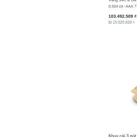
0.504 crt - AAA
103.492.509 ₫
từ 15.025.820 ₫
Khuy cài 3 nú