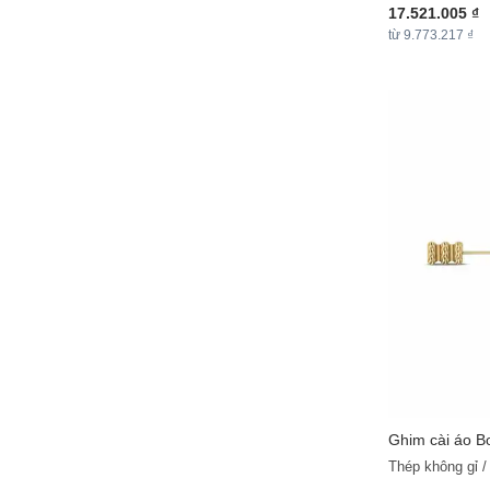
17.521.005 ₫
từ 9.773.217 ₫
Ghim cài áo B
Thép không gỉ 