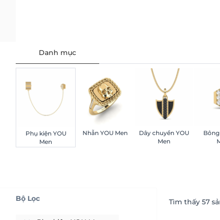
Danh mục
Nhẫn YOU Men
Dây chuyền YOU
Bông 
Phụ kiện YOU
Men
Men
Bộ Lọc
Tìm thấy
57
sả