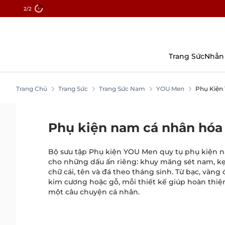
2
/2
Chuyển
Đến
Nội
Dung
Trang Sức
Nhẫn
Trang Chủ
Trang Sức
Trang Sức Nam
YOU Men
Phụ Kiện
Phụ kiện nam cá nhân hó
Bộ sưu tập Phụ kiện YOU Men quy tụ phụ kiện 
cho những dấu ấn riêng: khuy măng sét nam, k
chữ cái, tên và đá theo tháng sinh. Từ bạc, vàng
kim cương hoặc gỗ, mỗi thiết kế giúp hoàn thiện
một câu chuyện cá nhân.