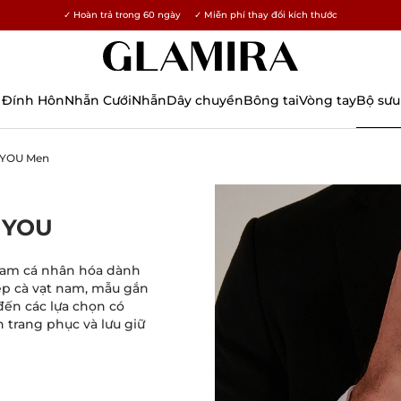
✓ Hoàn trả trong 60 ngày ✓ Miễn phí thay đổi kích thước
15% cho tất cả đơn hàng →
 Đính Hôn
Nhẫn Cưới
Nhẫn
Dây chuyền
Bông tai
Vòng tay
Bộ sưu
 YOU Men
a YOU
nam cá nhân hóa dành
ẹp cà vạt nam, mẫu gắn
 đến các lựa chọn có
 trang phục và lưu giữ