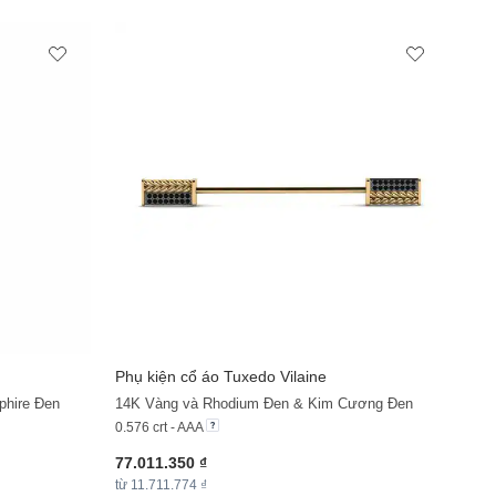
Phụ kiện cổ áo Tuxedo Vilaine
+11
+11
phire Đen
14K Vàng và Rhodium Đen & Kim Cương Đen
0.576 crt - AAA
77.011.350 ₫
từ 11.711.774 ₫