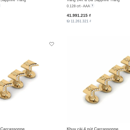
0.128 crt - AAA
41.991.215 ₫
từ 11.261.321 ₫
t Carcassonne
Khuy cài 4 nút Carcassonne