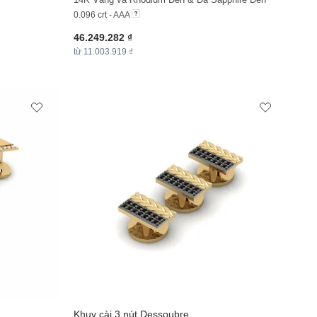
0.096 crt - AAA
46.249.282 ₫
từ 11.003.919 ₫
Khuy cài 3 nút Dessoubre