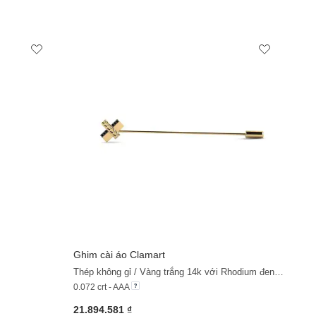
Ghim cài áo Clamart
+11
+11
Thép không gỉ / Vàng trắng 14k với Rhodium đen & Đá Sapphire Đen
0.072 crt - AAA
21.894.581 ₫