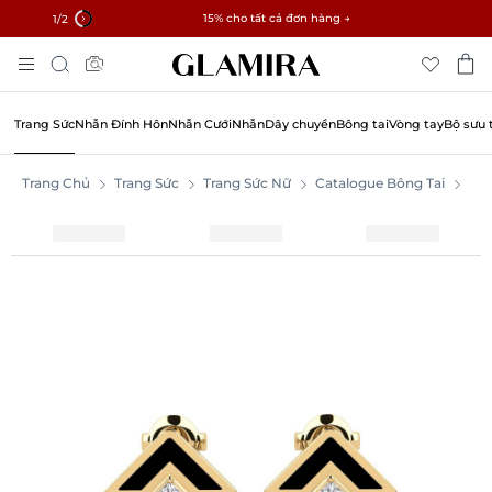
✓ Hoàn trả trong 60 ngày ✓ Miễn phí thay đổi kích thước
15% cho tất cả đơn hàng →
1
/2
Chuyển
Tìm
Đến
kiếm
Nội
Dung
Trang Sức
Nhẫn Đính Hôn
Nhẫn Cưới
Nhẫn
Dây chuyền
Bông tai
Vòng tay
Bộ sưu 
Trang Chủ
Trang Sức
Trang Sức Nữ
Catalogue Bông Tai
Bôn