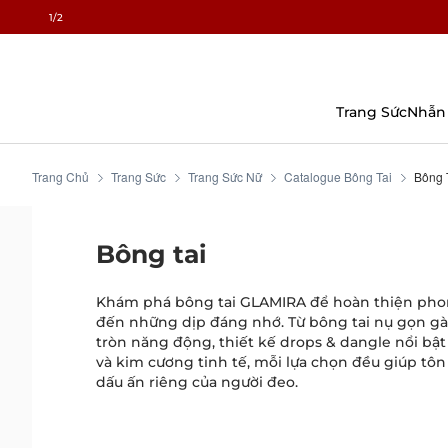
1
/2
Chuyển
Đến
Nội
Dung
Trang Sức
Nhẫn
Trang Chủ
Trang Sức
Trang Sức Nữ
Catalogue Bông Tai
Bông 
Bông tai
Khám phá bông tai GLAMIRA để hoàn thiện pho
đến những dịp đáng nhớ. Từ bông tai nụ gọn gà
tròn năng động, thiết kế drops & dangle nổi bật
và kim cương tinh tế, mỗi lựa chọn đều giúp tôn
dấu ấn riêng của người đeo.