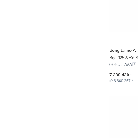
Bông tai nữ Al
Bạc 925 & Đá S
0.09 crt - AAA
7.239.420 ₫
từ 6.660.267 ₫