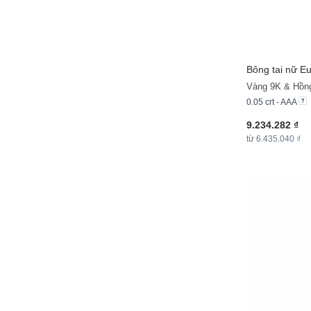
Bông tai nữ E
Vàng 9K & Hồn
0.05 crt - AAA
9.234.282 ₫
từ 6.435.040 ₫