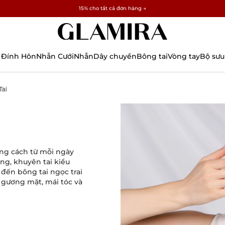
✓ Hoàn trả trong 60 ngày ✓ Miễn phí thay đổi kích thước
15% cho tất cả đơn hàng →
 Đính Hôn
Nhẫn Cưới
Nhẫn
Dây chuyền
Bông tai
Vòng tay
Bộ sưu
Tai
ng cách từ mỗi ngày
ng, khuyên tai kiểu
 đến bông tai ngọc trai
 gương mặt, mái tóc và