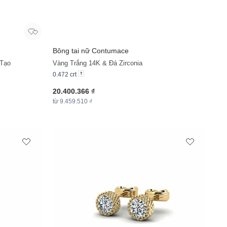
Bông tai nữ Contumace
 Tạo
Vàng Trắng 14K & Đá Zirconia
0.472 crt
20.400.366 ₫
từ 9.459.510 ₫