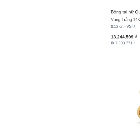
Bông tai nữ Q
Vàng Trắng 14
0.12 crt - VS
13.244.599 ₫
từ 7.303.771 ₫