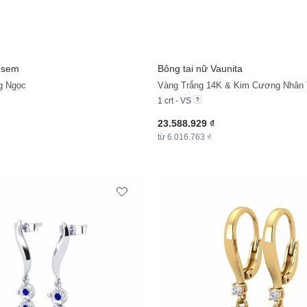
usem
Bông tai nữ Vaunita
g Ngọc
Vàng Trắng 14K & Kim Cương Nhân
1 crt - VS
23.588.929 ₫
từ 6.016.763 ₫