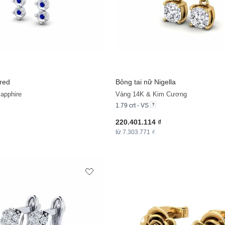
fred
Bông tai nữ Nigella
apphire
Vàng 14K & Kim Cương
1.79 crt - VS
220.401.114 ₫
từ 7.303.771 ₫