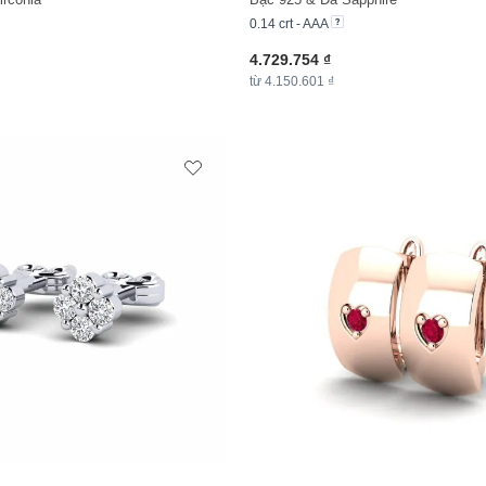
0.14 crt - AAA
4.729.754 ₫
từ 4.150.601 ₫