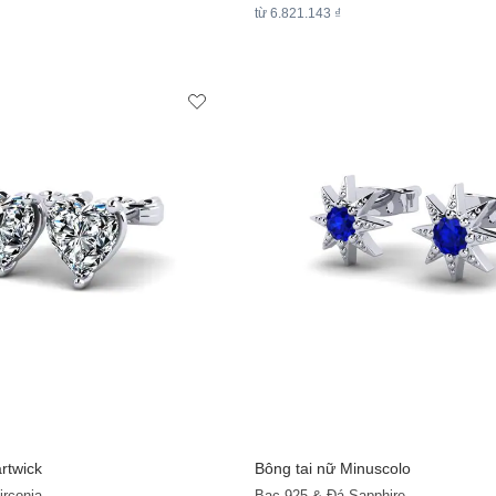
từ 6.821.143 ₫
rtwick
Bông tai nữ Minuscolo
irconia
Bạc 925 & Đá Sapphire