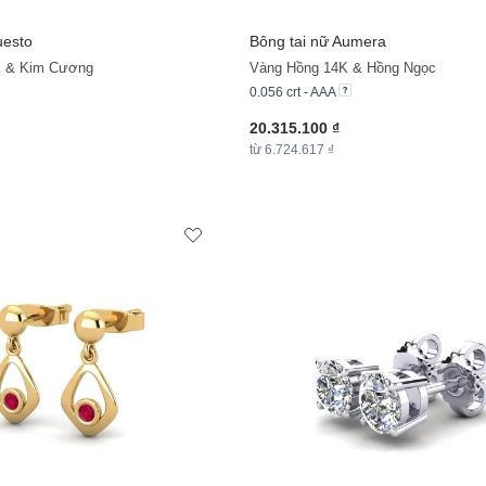
uesto
Bông tai nữ Aumera
K & Kim Cương
Vàng Hồng 14K & Hồng Ngọc
0.056 crt - AAA
20.315.100 ₫
từ 6.724.617 ₫