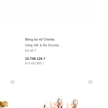
Bông tai nữ Chiotta
Vàng 14K & Đá Zirconia
0.2 crt
10.748.126 ₫
từ 6.402.865 ₫