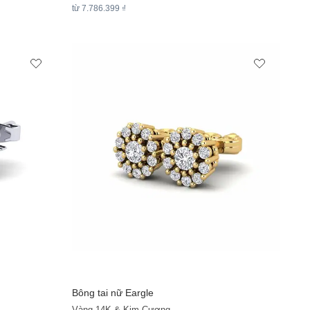
từ 7.786.399 ₫
Bông tai nữ Eargle
Vàng 14K & Kim Cương