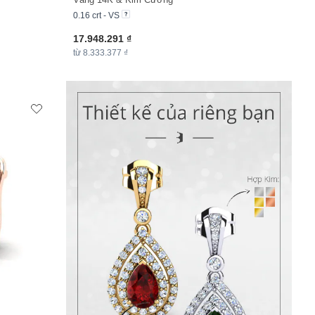
0.16 crt - VS
17.948.291 ₫
từ 8.333.377 ₫