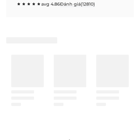
avg
4.86
Đánh giá(
12810
)
97.1592
100
% of