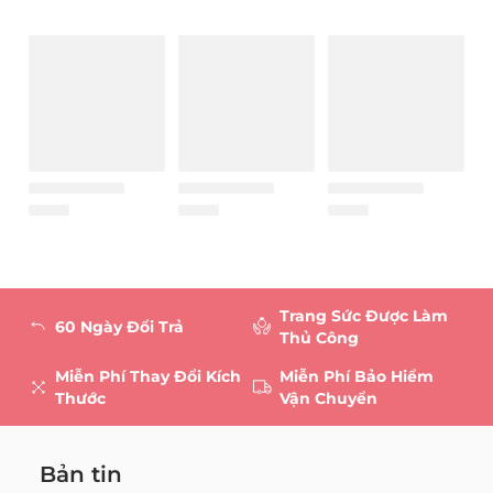
Trang Sức Được Làm
60 Ngày Đổi Trả
Thủ Công
Miễn Phí Thay Đổi Kích
Miễn Phí Bảo Hiểm
Thước
Vận Chuyển
Bản tin