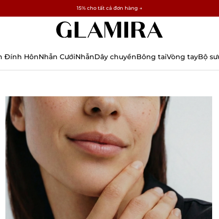
✓ Hoàn trả trong 60 ngày ✓ Miễn phí thay đổi kích thước
15% cho tất cả đơn hàng →
n Đính Hôn
Nhẫn Cưới
Nhẫn
Dây chuyền
Bông tai
Vòng tay
Bộ sư