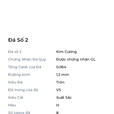
Đá Số 2
Đá số 2
Kim Cương
Chứng Nhận Đá Quý
Được chứng nhận GL
Tổng Carat của Đá
0.064
Đường kính
1.2 mm
Kiểu Đá
Tròn
Độ trong của đá
VS
Kiểu Cắt
Xuất Sắc
Màu
H
Số lượng đá
8