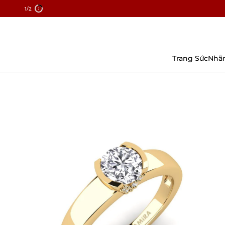
1
/2
Chuyển
Đến
Nội
Dung
Trang Sức
Nhẫ