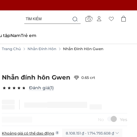
Tìm
Tìm
Tìm
kiếm
kiếm
kiếm
u tập
Nam
Trẻ em
Trang Chủ
Nhẫn Đính Hôn
Nhẫn Đính Hôn Gwen
Nhẫn đính hôn Gwen
0.65 crt
Đánh giá(1)
93.0000
100
% of
15%
GIẢM
8.108.151 ₫ - 1.714.793.608 ₫
Khoảng giá có thể dao động