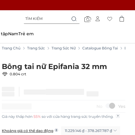
Tìm
Tìm
Tìm
kiếm
kiếm
kiếm
 tập
Nam
Trẻ em
Trang Chủ
Trang Sức
Trang Sức Nữ
Catalogue Bông Tai
Bông 
Bông tai nữ Epifania 32 mm
0.804 crt
15%
GIẢM
Giá này thấp hơn
55%
so với cửa hàng trang sức truyền thống.
11.229.146 ₫ - 378.267.787 ₫
Khoảng giá có thể dao động