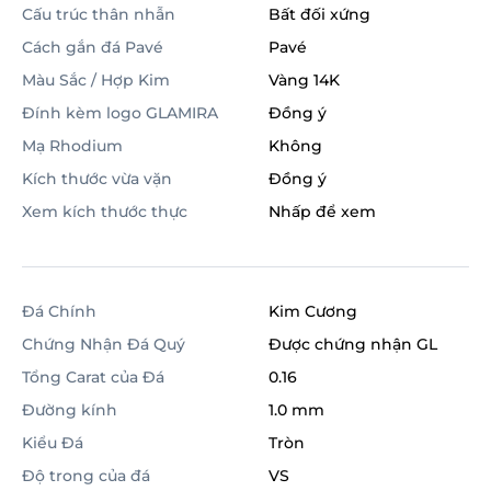
Cấu trúc thân nhẫn
Bất đối xứng
Cách gắn đá Pavé
Pavé
Màu Sắc / Hợp Kim
Vàng 14K
Đính kèm logo GLAMIRA
Đồng ý
Mạ Rhodium
Không
Kích thước vừa vặn
Đồng ý
Xem kích thước thực
Nhấp để xem
Đá Chính
Kim Cương
Chứng Nhận Đá Quý
Được chứng nhận GL
Tổng Carat của Đá
0.16
Đường kính
1.0 mm
Kiểu Đá
Tròn
Độ trong của đá
VS