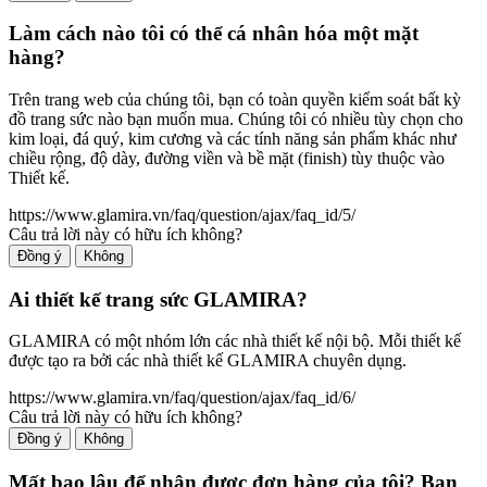
Làm cách nào tôi có thể cá nhân hóa một mặt
hàng?
Trên trang web của chúng tôi, bạn có toàn quyền kiểm soát bất kỳ
đồ trang sức nào bạn muốn mua. Chúng tôi có nhiều tùy chọn cho
kim loại, đá quý, kim cương và các tính năng sản phẩm khác như
chiều rộng, độ dày, đường viền và bề mặt (finish) tùy thuộc vào
Thiết kế.
https://www.glamira.vn/faq/question/ajax/faq_id/5/
Câu trả lời này có hữu ích không?
Đồng ý
Không
Ai thiết kế trang sức GLAMIRA?
GLAMIRA có một nhóm lớn các nhà thiết kế nội bộ. Mỗi thiết kế
được tạo ra bởi các nhà thiết kế GLAMIRA chuyên dụng.
https://www.glamira.vn/faq/question/ajax/faq_id/6/
Câu trả lời này có hữu ích không?
Đồng ý
Không
Mất bao lâu để nhận được đơn hàng của tôi? Bạn