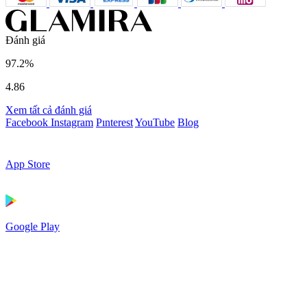
Đánh giá
97.2%
4.86
Xem tất cả đánh giá
Facebook
Instagram
Pınterest
YouTube
Blog
App Store
Google Play