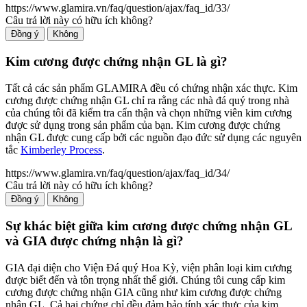
https://www.glamira.vn/faq/question/ajax/faq_id/33/
Câu trả lời này có hữu ích không?
Đồng ý
Không
Kim cương được chứng nhận GL là gì?
Tất cả các sản phẩm GLAMIRA đều có chứng nhận xác thực. Kim
cương được chứng nhận GL chỉ ra rằng các nhà đá quý trong nhà
của chúng tôi đã kiểm tra cẩn thận và chọn những viên kim cương
được sử dụng trong sản phẩm của bạn. Kim cương được chứng
nhận GL được cung cấp bởi các nguồn đạo đức sử dụng các nguyên
tắc
Kimberley Process
.
https://www.glamira.vn/faq/question/ajax/faq_id/34/
Câu trả lời này có hữu ích không?
Đồng ý
Không
Sự khác biệt giữa kim cương được chứng nhận GL
và GIA được chứng nhận là gì?
GIA đại diện cho Viện Đá quý Hoa Kỳ, viện phân loại kim cương
được biết đến và tôn trọng nhất thế giới. Chúng tôi cung cấp kim
cương được chứng nhận GIA cũng như kim cương được chứng
nhận GL. Cả hai chứng chỉ đều đảm bảo tính xác thực của kim