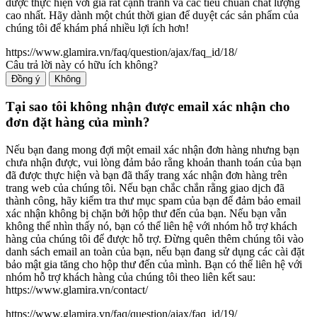
được thực hiện với giá rất cạnh tranh và các tiêu chuẩn chất lượng
cao nhất. Hãy dành một chút thời gian để duyệt các sản phẩm của
chúng tôi để khám phá nhiều lợi ích hơn!
https://www.glamira.vn/faq/question/ajax/faq_id/18/
Câu trả lời này có hữu ích không?
Đồng ý
Không
Tại sao tôi không nhận được email xác nhận cho
đơn đặt hàng của mình?
Nếu bạn đang mong đợi một email xác nhận đơn hàng nhưng bạn
chưa nhận được, vui lòng đảm bảo rằng khoản thanh toán của bạn
đã được thực hiện và bạn đã thấy trang xác nhận đơn hàng trên
trang web của chúng tôi. Nếu bạn chắc chắn rằng giao dịch đã
thành công, hãy kiểm tra thư mục spam của bạn để đảm bảo email
xác nhận không bị chặn bởi hộp thư đến của bạn. Nếu bạn vẫn
không thể nhìn thấy nó, bạn có thể liên hệ với nhóm hỗ trợ khách
hàng của chúng tôi để được hỗ trợ. Đừng quên thêm chúng tôi vào
danh sách email an toàn của bạn, nếu bạn đang sử dụng các cài đặt
bảo mật gia tăng cho hộp thư đến của mình. Bạn có thể liên hệ với
nhóm hỗ trợ khách hàng của chúng tôi theo liên kết sau:
https://www.glamira.vn/contact/
https://www.glamira.vn/faq/question/ajax/faq_id/19/