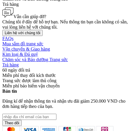
Trả hàng
Vẫn cần giúp đỡ?
Chúng tôi ở đây để hỗ trợ bạn. Nếu thông tin bạn cần không có sẵn,
vui lòng liên hệ với chúng tôi.
Liên hệ với chúng tôi
FAQs
Mua sắm đồ trang sức
Vận chuyển & Giao hàng
Kim loại & Đá quý
Chăm sóc và Bảo dưỡng Trang sức
Trả hàng
60 ngày đổi trả
Miễn phí thay đổi kích thước
Trang sức được làm thủ công
Miễn phí bảo hiểm vận chuyển
Bản tin
Đăng kí để nhận thông tin và nhận ưu đãi giảm
250.000 VND
cho
đơn hàng tiếp theo của bạn.
Theo dõi