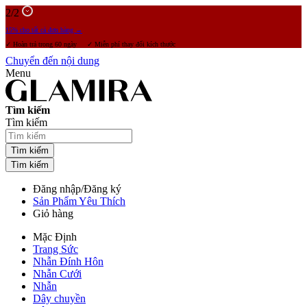
2
/2
15% cho tất cả đơn hàng →
✓ Hoàn trả trong 60 ngày ✓ Miễn phí thay đổi kích thước
Chuyển đến nội dung
Menu
Tìm kiếm
Tìm kiếm
Tìm kiếm
Tìm kiếm
Đăng nhập/Đăng ký
Sản Phẩm Yêu Thích
Giỏ hàng
Mặc Định
Trang Sức
Nhẫn Đính Hôn
Nhẫn Cưới
Nhẫn
Dây chuyền