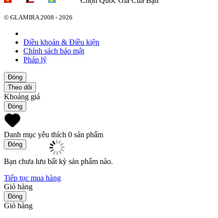
Chọn Quốc Gia Của Bạn
© GLAMIRA 2008 - 2026
Điều khoản & Điều kiện
Chính sách bảo mật
Pháp lý
Đóng
Theo dõi
Khoảng giá
Đóng
Danh mục yêu thích
0 sản phẩm
Đóng
Bạn chưa lưu bất kỳ sản phẩm nào.
Tiếp tục mua hàng
Giỏ hàng
Đóng
Giỏ hàng