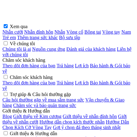
Xem qua
Nhẫn cưới
Nhẫn đính hôn
Nhẫn
Vòng cổ
Bông tai
Vòng tay
Nam
Trẻ em
Thêm trang sức khác
Bộ sưu tập
Về chúng tôi
Chúng tôi là ai
Nguồn cung ứng
Đánh giá của khách hàng
Liên hệ
với chúng tôi
Chăm sóc khách hàng
Theo dõi đơn hàng của bạn
Trả hàng
Lợi ích
Bảo hành & Gói bảo
vệ
Chăm sóc khách hàng
Theo dõi đơn hàng của bạn
Trả hàng
Lợi ích
Bảo hành & Gói bảo
vệ
Trợ giúp & Câu hỏi thường gặp
Câu hỏi thường gặp về mua sắm trang sức
Vận chuyển & Giao
hàng
Chăm sóc và bảo quản trang sức
Giới thiệu & Hướng dẫn
Blog
Giới thiệu về Kim cương
Giới thiệu về nhẫn đính hôn
Giới
thiệu về nhẫn cưới
Hướng dẫn chọn kích thước nhẫn
Hướng Dẫn
Chọn Kích Cỡ Vòng Tay
Gợi ý chọn đá theo tháng sinh nhật
Giới thiệu & Hướng dẫn