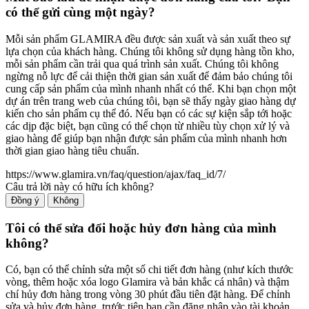
có thể gửi cùng một ngày?
Mỗi sản phẩm GLAMIRA đều được sản xuất và sản xuất theo sự
lựa chọn của khách hàng. Chúng tôi không sử dụng hàng tồn kho,
mỗi sản phẩm cần trải qua quá trình sản xuất. Chúng tôi không
ngừng nỗ lực để cải thiện thời gian sản xuất để đảm bảo chúng tôi
cung cấp sản phẩm của mình nhanh nhất có thể. Khi bạn chọn một
dự án trên trang web của chúng tôi, bạn sẽ thấy ngày giao hàng dự
kiến ​​cho sản phẩm cụ thể đó. Nếu bạn có các sự kiện sắp tới hoặc
các dịp đặc biệt, bạn cũng có thể chọn từ nhiều tùy chọn xử lý và
giao hàng để giúp bạn nhận được sản phẩm của mình nhanh hơn
thời gian giao hàng tiêu chuẩn.
https://www.glamira.vn/faq/question/ajax/faq_id/7/
Câu trả lời này có hữu ích không?
Đồng ý
Không
Tôi có thể sửa đổi hoặc hủy đơn hàng của mình
không?
Có, bạn có thể chỉnh sửa một số chi tiết đơn hàng (như kích thước
vòng, thêm hoặc xóa logo Glamira và bản khắc cá nhân) và thậm
chí hủy đơn hàng trong vòng 30 phút đầu tiên đặt hàng. Để chỉnh
sửa và hủy đơn hàng, trước tiên bạn cần đăng nhập vào tài khoản