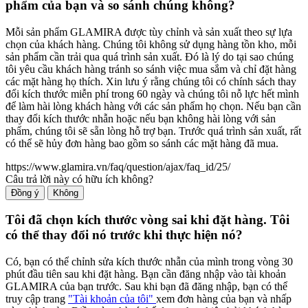
phẩm của bạn và so sánh chúng không?
Mỗi sản phẩm GLAMIRA được tùy chỉnh và sản xuất theo sự lựa
chọn của khách hàng. Chúng tôi không sử dụng hàng tồn kho, mỗi
sản phẩm cần trải qua quá trình sản xuất. Đó là lý do tại sao chúng
tôi yêu cầu khách hàng tránh so sánh việc mua sắm và chỉ đặt hàng
các mặt hàng họ thích. Xin lưu ý rằng chúng tôi có chính sách thay
đổi kích thước miễn phí trong 60 ngày và chúng tôi nỗ lực hết mình
để làm hài lòng khách hàng với các sản phẩm họ chọn. Nếu bạn cần
thay đổi kích thước nhẫn hoặc nếu bạn không hài lòng với sản
phẩm, chúng tôi sẽ sẵn lòng hỗ trợ bạn. Trước quá trình sản xuất, rất
có thể sẽ hủy đơn hàng bao gồm so sánh các mặt hàng đã mua.
https://www.glamira.vn/faq/question/ajax/faq_id/25/
Câu trả lời này có hữu ích không?
Đồng ý
Không
Tôi đã chọn kích thước vòng sai khi đặt hàng. Tôi
có thể thay đổi nó trước khi thực hiện nó?
Có, bạn có thể chỉnh sửa kích thước nhẫn của mình trong vòng 30
phút đầu tiên sau khi đặt hàng. Bạn cần đăng nhập vào tài khoản
GLAMIRA của bạn trước. Sau khi bạn đã đăng nhập, bạn có thể
truy cập trang
"Tài khoản của tôi"
xem đơn hàng của bạn và nhấp