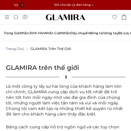
✓ Hoàn trả trong 60 ngày ✓ Miễn phí thay đổi kích thước
15% cho tất cả đơn hàng →
2
/2
Chuyển
Tìm
Đến
kiếm
Nội
Dung
Trang Sức
Nhẫn Đính Hôn
Nhẫn Cưới
Nhẫn
Dây chuyền
Bông tai
Vòng tay
Bộ sưu 
Trang Chủ
GLAMIRA Trên Thế Giới
GLAMIRA trên thế giới
Là một công ty lấy sự hài lòng của khách hàng làm tôn
chỉ chính, GLAMIRA cung cấp dịch vụ tốt nhất để trở
nên tốt hơn mỗi ngày nhờ vào đại gia đình của chúng
tôi, những người làm việc tận tâm và vui vẻ mỗi ngày.
Chúng tôi cam kết tạo ra những thiết kế quyến rũ nhất
để làm cho khách hàng cảm thấy đặc biệt.
Bằng cách cung cấp hỗ trợ ngôn ngữ và các tùy chọn