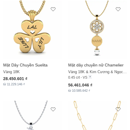
Mặt Dây Chuyền
Suelita
Mặt dây chuyền nữ Chamelier
Vàng 18K
Vàng 18K & Kim Cương & Ngọc Trai Trắng
0.45 crt - VS
28.450.601 ₫
từ 11.229.146 ₫
56.461.046 ₫
từ 10.585.642 ₫