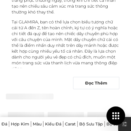
trang phục thường ngày, trong khi chi tiết cá nhân
tạo nên chiều sâu cảm xúc mà trang sức thông
thường khó thay thế.
Tại GLAMIRA, bạn có thể lựa chọn biểu tượng chữ
cái từ A đến Z, tên hoàn chỉnh, ký tự có ý nghĩa hoặc
chi tiết đá quý để tạo nên chiếc dây chuyền phù hợp
với câu chuyện của mình. Mặt dây chuyền chữ cái có
thể là điểm nhấn duy nhất trên dây mảnh hoặc được
kết hợp cùng nhiều yếu tố cá nhân. Đây là lựa chọn
dành cho người yêu vẻ đẹp có chủ đích, muốn một
món trang sức vừa thanh lịch vừa mang thông điệp
riêng.
Cá nhân hóa từ chữ cái, tên riêng đến lời
Đọc Thêm
khắc và đá sinh
Dây chuyền chữ cái theo tên cho phép bạn quyết
định chi tiết nào sẽ đại diện cho mình, từ một ký tự
tối giản đến tên riêng đầy đủ và thông điệp được
khắc kín đáo. Với người thích phong cách gọn gàng,
một mặt dây chuyền ký tự đơn có thể thể hiện tên
Đá
Hợp Kim
Màu
Kiểu Đá
Carat
Bộ Sưu Tập
Bộ sưu tập
gọi hoặc chữ cái của người quan trọng. Thiết kế này
phù hợp để đeo riêng hoặc phối lớp với các dây