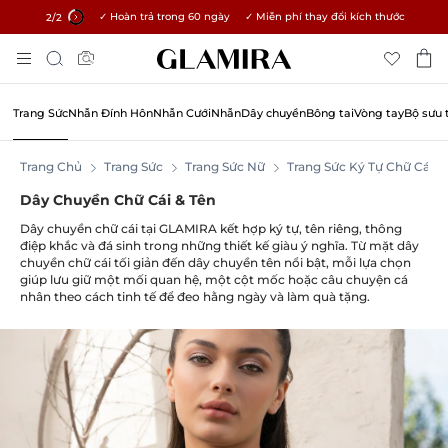
✓ Hoàn trả trong 60 ngày ✓ Miễn phí thay đổi kích thước
15% cho tất cả đơn hàng →
2
/2
Chuyển
Tìm
Đến
kiếm
Nội
Dung
Trang Sức
Nhẫn Đính Hôn
Nhẫn Cưới
Nhẫn
Dây chuyền
Bông tai
Vòng tay
Bộ sưu 
Trang Chủ
Trang Sức
Trang Sức Nữ
Trang Sức Ký Tự Chữ Cái
Dây Chuyền Chữ Cái & Tên
Dây chuyền chữ cái tại GLAMIRA kết hợp ký tự, tên riêng, thông
điệp khắc và đá sinh trong những thiết kế giàu ý nghĩa. Từ mặt dây
chuyền chữ cái tối giản đến dây chuyền tên nổi bật, mỗi lựa chọn
giúp lưu giữ một mối quan hệ, một cột mốc hoặc câu chuyện cá
nhân theo cách tinh tế để đeo hằng ngày và làm quà tặng.