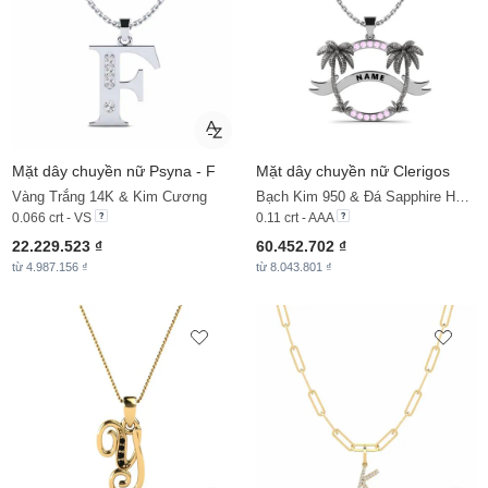
Mặt dây chuyền nữ Psyna - F
Mặt dây chuyền nữ Clerigos
Vàng Trắng 14K & Kim Cương
Bạch Kim 950 & Đá Sapphire Hồng
0.066 crt - VS
0.11 crt - AAA
22.229.523 ₫
60.452.702 ₫
từ 4.987.156 ₫
từ 8.043.801 ₫