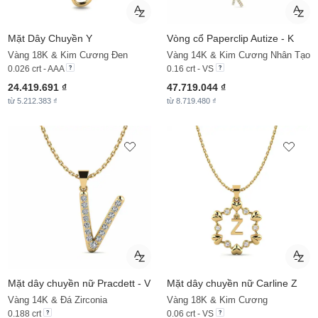
Mặt Dây Chuyền
Y
Vòng cổ Paperclip Autize - K
Vàng 18K & Kim Cương Đen
Vàng 14K & Kim Cương Nhân Tạo
0.026 crt - AAA
0.16 crt - VS
24.419.691 ₫
47.719.044 ₫
từ 5.212.383 ₫
từ 8.719.480 ₫
Mặt dây chuyền nữ Pracdett - V
Mặt dây chuyền nữ Carline Z
Vàng 14K & Đá Zirconia
Vàng 18K & Kim Cương
0.188 crt
0.06 crt - VS