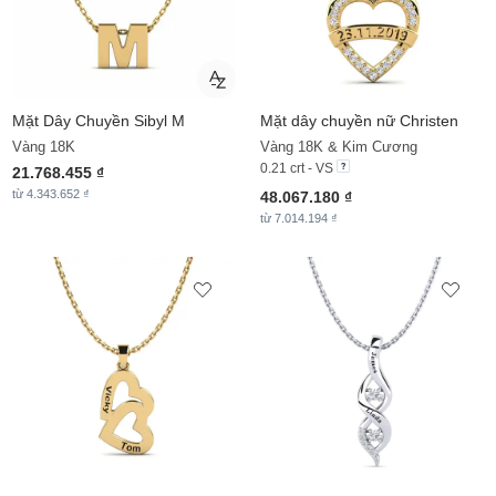
Mặt Dây Chuyền
Sibyl M
Mặt dây chuyền nữ Christen
Vàng 18K
Vàng 18K & Kim Cương
0.21 crt - VS
21.768.455 ₫
từ 4.343.652 ₫
48.067.180 ₫
từ 7.014.194 ₫