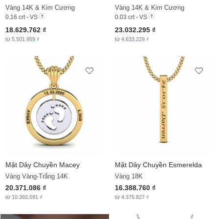
Vàng 14K & Kim Cương
Vàng 14K & Kim Cương
0.16 crt - VS
0.03 crt - VS
18.629.762 ₫
23.032.295 ₫
từ 5.501.959 ₫
từ 4.633.229 ₫
Mặt Dây Chuyền
Macey
Mặt Dây Chuyền
Esmerelda
Vàng Vàng-Trắng 14K
Vàng 18K
20.371.086 ₫
16.388.760 ₫
từ 10.392.591 ₫
từ 4.375.827 ₫