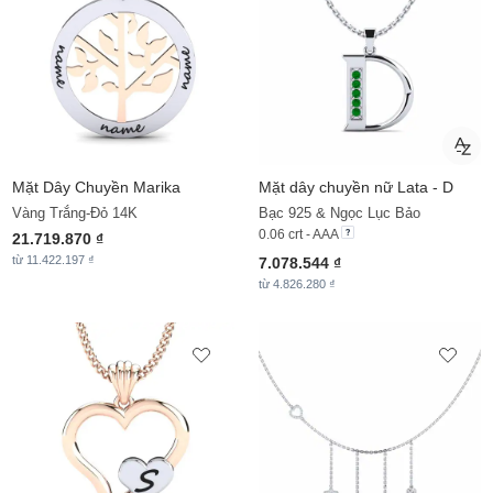
Mặt Dây Chuyền
Marika
Mặt dây chuyền nữ Lata - D
Vàng Trắng-Đỏ 14K
Bạc 925 & Ngọc Lục Bảo
0.06 crt - AAA
21.719.870 ₫
từ 11.422.197 ₫
7.078.544 ₫
từ 4.826.280 ₫