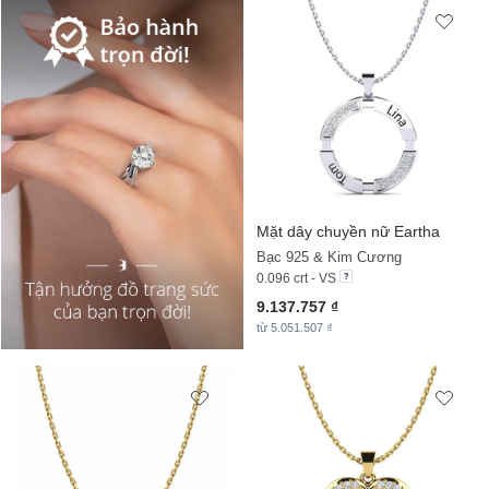
Mặt dây chuyền nữ Eartha
Bạc 925 & Kim Cương
0.096 crt - VS
9.137.757 ₫
từ 5.051.507 ₫