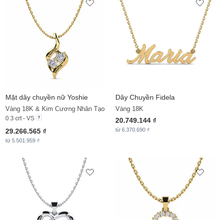
Mặt dây chuyền nữ Yoshie
Dây Chuyền
Fidela
Vàng 18K & Kim Cương Nhân Tạo
Vàng 18K
0.3 crt - VS
20.749.144 ₫
từ 6.370.690 ₫
29.266.565 ₫
từ 5.501.959 ₫