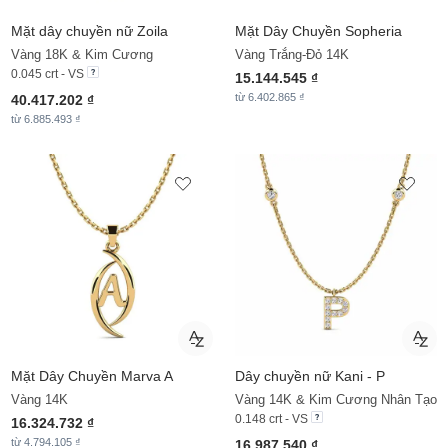
Mặt dây chuyền nữ Zoila
Mặt Dây Chuyền
Sopheria
Vàng 18K & Kim Cương
Vàng Trắng-Đỏ 14K
0.045 crt - VS
15.144.545 ₫
từ 6.402.865 ₫
40.417.202 ₫
từ 6.885.493 ₫
Mặt Dây Chuyền
Marva A
Dây chuyền nữ Kani - P
Vàng 14K
Vàng 14K & Kim Cương Nhân Tạo
0.148 crt - VS
16.324.732 ₫
từ 4.794.105 ₫
16.987.540 ₫