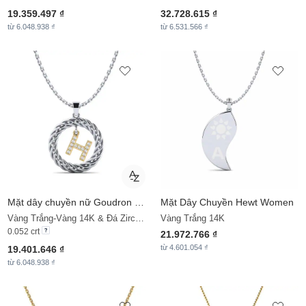
19.359.497 ₫
32.728.615 ₫
từ 6.048.938 ₫
từ 6.531.566 ₫
Mặt dây chuyền nữ Goudron - H
Mặt Dây Chuyền
Hewt Women
Vàng Trắng-Vàng 14K & Đá Zirconia
Vàng Trắng 14K
0.052 crt
21.972.766 ₫
từ 4.601.054 ₫
19.401.646 ₫
từ 6.048.938 ₫