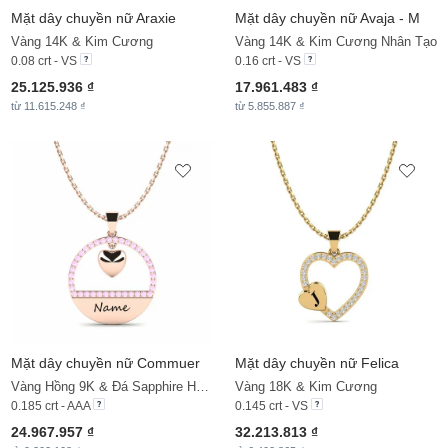
Mặt dây chuyền nữ Araxie
Mặt dây chuyền nữ Avaja - M
Vàng 14K & Kim Cương
Vàng 14K & Kim Cương Nhân Tạo
0.08 crt - VS
0.16 crt - VS
25.125.936 ₫
17.961.483 ₫
từ 11.615.248 ₫
từ 5.855.887 ₫
Mặt dây chuyền nữ Commuer
Mặt dây chuyền nữ Felica
Vàng Hồng 9K & Đá Sapphire Hồng
Vàng 18K & Kim Cương
0.185 crt - AAA
0.145 crt - VS
24.967.957 ₫
32.213.813 ₫