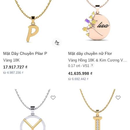
Mặt Dây Chuyền
Pilar P
Mặt dây chuyền nữ Flor
Vàng 18K
Vàng Hồng 18K & Kim Cương Vàng & Đá Thạch Anh Tím & Đá Sapphire Vàng
0.17 crt - VS1
17.917.727 ₫
từ 4.987.156 ₫
41.635.998 ₫
từ 6.692.442 ₫