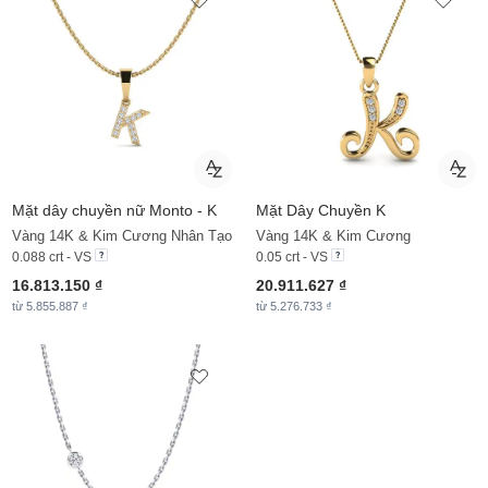
Mặt dây chuyền nữ Monto - K
Mặt Dây Chuyền
K
Vàng 14K & Kim Cương Nhân Tạo
Vàng 14K & Kim Cương
0.088 crt - VS
0.05 crt - VS
16.813.150 ₫
20.911.627 ₫
từ 5.855.887 ₫
từ 5.276.733 ₫