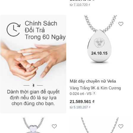
từ 7.110.720 ₫
Mặt dây chuyền nữ Velia
Vàng Trắng 9K & Kim Cương
0.024 crt - VS
21.589.561 ₫
từ 5.180.207 ₫