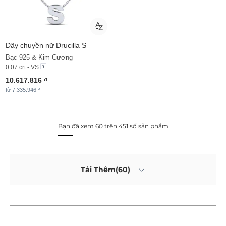
Dây chuyền nữ Drucilla S
Bạc 925 & Kim Cương
0.07 crt - VS
10.617.816 ₫
từ 7.335.946 ₫
Bạn đã xem 60 trên 451 số sản phẩm
Tải Thêm(60)