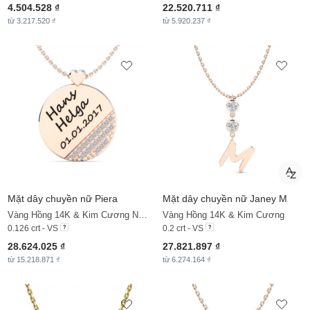
4.504.528 ₫
22.520.711 ₫
từ 3.217.520 ₫
từ 5.920.237 ₫
Mặt dây chuyền nữ Piera
Mặt dây chuyền nữ Janey M
Vàng Hồng 14K & Kim Cương Nhân Tạo
Vàng Hồng 14K & Kim Cương
0.126 crt - VS
0.2 crt - VS
28.624.025 ₫
27.821.897 ₫
từ 15.218.871 ₫
từ 6.274.164 ₫