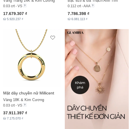
Vàng Trắng 14K & Kim Cương
Bạc 925 & Đá Thạch Anh Tím
0.03 crt - VS
0.112 crt - AAA
17.679.307 ₫
7.786.398 ₫
từ 5.920.237 ₫
từ 6.081.113 ₫
Mặt dây chuyền nữ Millicent
Vàng 18K & Kim Cương
0.03 crt - VS
37.911.397 ₫
từ 7.175.070 ₫