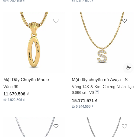
từ 9.202.108 ₫
từ 6.402.865 ₫
Mặt Dây Chuyền
Madie
Mặt dây chuyền nữ Avaja - S
Vàng 9K
Vàng 14K & Kim Cương Nhân Tạo
0.096 crt - VS
11.679.598 ₫
từ 4.922.806 ₫
15.171.571 ₫
từ 5.244.558 ₫