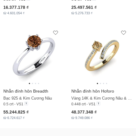
16.377.178 ₫
25.497.561 ₫
từ 4.601.054 ₫
từ 5.276.733 ₫
Nhẫn đính hôn Breadth
Nhẫn đính hôn Hoforo
Bạc 925 & Kim Cương Nâu
Vàng 14K & Kim Cương Nâu & Đá Zirconia
0.5 crt - VS1
0.448 crt - VS1
55.244.825 ₫
48.377.348 ₫
từ 6.724.617 ₫
từ 9.749.086 ₫