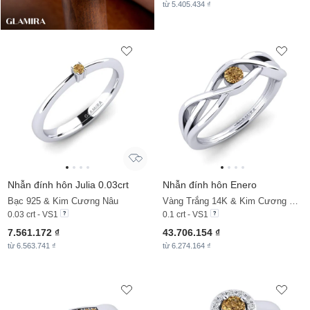
từ 5.405.434 ₫
Nhẫn đính hôn Julia 0.03crt
Nhẫn đính hôn Enero
Bạc 925 & Kim Cương Nâu
Vàng Trắng 14K & Kim Cương Nâu
0.03 crt - VS1
0.1 crt - VS1
7.561.172 ₫
43.706.154 ₫
từ 6.563.741 ₫
từ 6.274.164 ₫