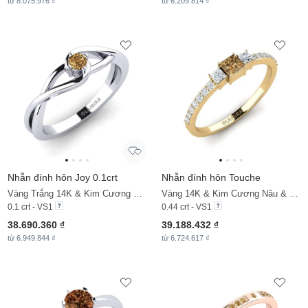
từ 8.075.976 ₫
từ 6.209.814 ₫
Nhẫn đính hôn Joy 0.1crt
Nhẫn đính hôn Touche
Vàng Trắng 14K & Kim Cương Nâu
Vàng 14K & Kim Cương Nâu & Đá Zirconia
0.1 crt - VS1
0.44 crt - VS1
38.690.360 ₫
39.188.432 ₫
từ 6.949.844 ₫
từ 6.724.617 ₫