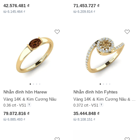
42.576.481 ₫
71.453.727 ₫
từ 6.145.464 ₫
từ 6.209.814 ₫
Nhẫn đính hôn Harew
Nhẫn đính hôn Fyhtes
Vàng 14K & Kim Cương Nâu
Vàng 14K & Kim Cương Nâu & Đá Zirconia
0.36 crt - VS1
0.372 crt - VS1
79.072.816 ₫
35.444.848 ₫
từ 6.885.493 ₫
từ 8.108.151 ₫