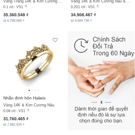
Vàng Trắng 14K & Kim Cương Nâu
Vàng 14K & Kim Cương Nâu & Đá Zirconia
0.1 crt - VS1
0.201 crt - VS1
35.360.548 ₫
34.908.487 ₫
từ 6.788.968 ₫
từ 9.684.736 ₫
Nhẫn đính hôn Halieis
Vàng 14K & Kim Cương Nâu
0.08 crt - VS1
31.760.465 ₫
từ 7.882.925 ₫