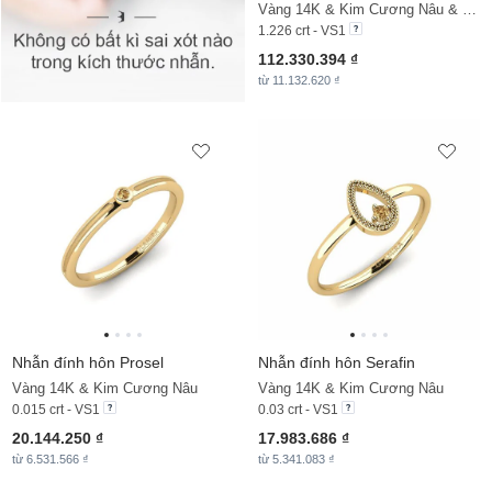
Vàng 14K & Kim Cương Nâu & Đá Zirconia
1.226 crt - VS1
112.330.394 ₫
từ 11.132.620 ₫
Nhẫn đính hôn Prosel
Nhẫn đính hôn Serafin
Vàng 14K & Kim Cương Nâu
Vàng 14K & Kim Cương Nâu
0.015 crt - VS1
0.03 crt - VS1
20.144.250 ₫
17.983.686 ₫
từ 6.531.566 ₫
từ 5.341.083 ₫