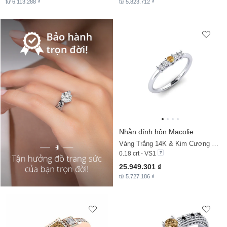
từ 6.113.288 ₫
từ 5.823.712 ₫
Nhẫn đính hôn Macolie
Vàng Trắng 14K & Kim Cương Nâu & Kim Cương
0.18 crt - VS1
25.949.301 ₫
từ 5.727.186 ₫