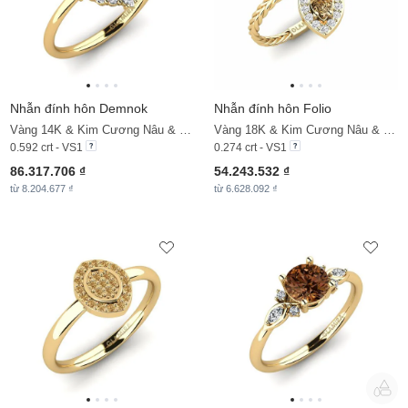
Nhẫn đính hôn Demnok
Nhẫn đính hôn Folio
Vàng 14K & Kim Cương Nâu & Kim Cương
Vàng 18K & Kim Cương Nâu & Đá Sapphire Trắng
0.592 crt - VS1
0.274 crt - VS1
86.317.706 ₫
54.243.532 ₫
từ 8.204.677 ₫
từ 6.628.092 ₫