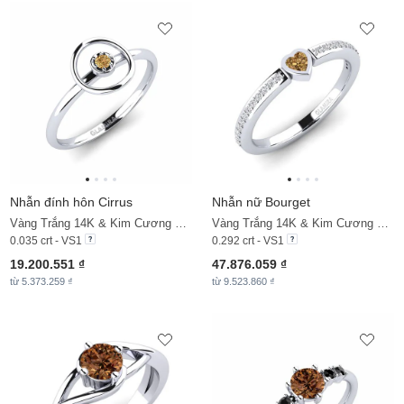
Nhẫn đính hôn Cirrus
Nhẫn nữ Bourget
Vàng Trắng 14K & Kim Cương Nâu
Vàng Trắng 14K & Kim Cương Nâu & Kim Cương
0.035 crt - VS1
0.292 crt - VS1
19.200.551 ₫
47.876.059 ₫
từ 5.373.259 ₫
từ 9.523.860 ₫