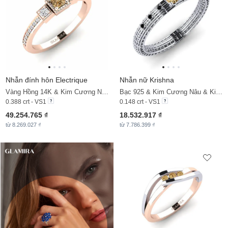
Nhẫn đính hôn Electrique
Nhẫn nữ Krishna
Vàng Hồng 14K & Kim Cương Nâu & Kim Cương
Bạc 925 & Kim Cương Nâu & Kim Cương Đen
0.388 crt - VS1
0.148 crt - VS1
49.254.765 ₫
18.532.917 ₫
từ 8.269.027 ₫
từ 7.786.399 ₫