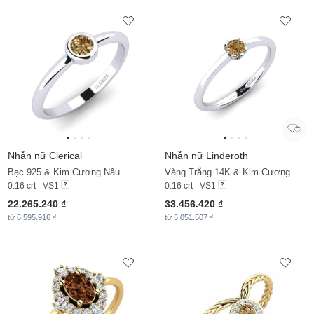
Nhẫn nữ Clerical
Nhẫn nữ Linderoth
Bạc 925 & Kim Cương Nâu
Vàng Trắng 14K & Kim Cương Nâu
0.16 crt - VS1
0.16 crt - VS1
22.265.240 ₫
33.456.420 ₫
từ 6.595.916 ₫
từ 5.051.507 ₫