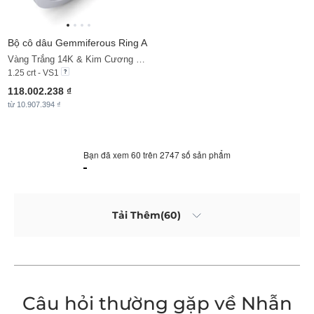
Bộ cô dâu Gemmiferous Ring A
Vàng Trắng 14K & Kim Cương Nâu & Kim Cương
1.25 crt - VS1
118.002.238 ₫
từ 10.907.394 ₫
Bạn đã xem 60 trên 2747 số sản phẩm
Tải Thêm(60)
Câu hỏi thường gặp về Nhẫn