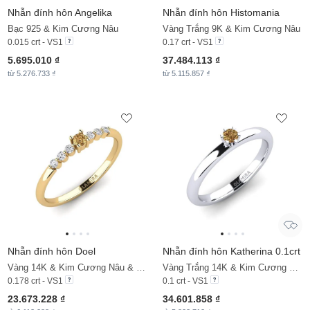
Nhẫn đính hôn Angelika
Nhẫn đính hôn Histomania
Bạc 925 & Kim Cương Nâu
Vàng Trắng 9K & Kim Cương Nâu
0.015 crt - VS1
0.17 crt - VS1
5.695.010 ₫
37.484.113 ₫
từ 5.276.733 ₫
từ 5.115.857 ₫
Nhẫn đính hôn Doel
Nhẫn đính hôn Katherina 0.1crt
Vàng 14K & Kim Cương Nâu & Kim Cương
Vàng Trắng 14K & Kim Cương Nâu
0.178 crt - VS1
0.1 crt - VS1
23.673.228 ₫
34.601.858 ₫