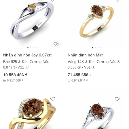
Nhẫn đính hôn Joy 0.07crt
Nhẫn đính hôn Mirr
Bạc 925 & Kim Cương Nâu
Vàng 14K & Kim Cương Nâu & Đá Zirconia
0.07 crt - VS1
0.366 crt - VS1
10.553.466 ₫
71.455.658 ₫
từ 6.917.668 ₫
từ 6.949.844 ₫