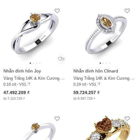
Nhẫn đính hôn Joy
Nhẫn đính hôn Clinard
Vàng Trắng 14K & Kim Cương Nâu
Vàng Trắng 14K & Kim Cương Nâu & Kim Cương
0.16 crt - VS1
0.29 crt - VS1
47.492.209 ₫
59.724.257 ₫
từ 7.110.720 ₫
từ 8.397.728 ₫