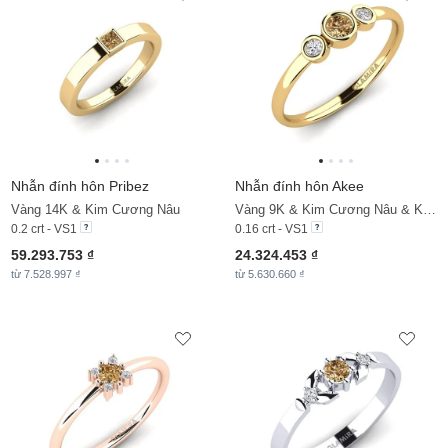
Nhẫn đính hôn Pribez
Nhẫn đính hôn Akee
Vàng 14K & Kim Cương Nâu
Vàng 9K & Kim Cương Nâu & Kim Cương
0.2 crt - VS1
0.16 crt - VS1
59.293.753 ₫
24.324.453 ₫
từ 7.528.997 ₫
từ 5.630.660 ₫