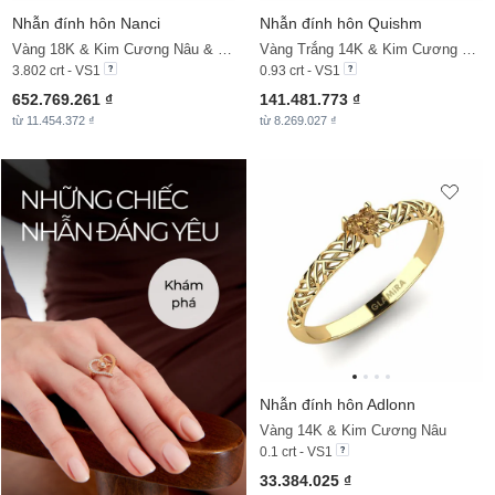
Nhẫn đính hôn Nanci
Nhẫn đính hôn Quishm
Vàng 18K & Kim Cương Nâu & Kim Cương
Vàng Trắng 14K & Kim Cương Nâu
3.802 crt - VS1
0.93 crt - VS1
652.769.261 ₫
141.481.773 ₫
từ 11.454.372 ₫
từ 8.269.027 ₫
Nhẫn đính hôn Adlonn
Vàng 14K & Kim Cương Nâu
0.1 crt - VS1
33.384.025 ₫