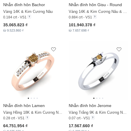
Nhẫn đính hôn Bachor
Nhẫn đính hôn Gisu - Round
Vàng 14K & Kim Cương Nâu
Vàng 14K & Kim Cương Nâu & Đá Zirconia
0.184 crt - VS1
0.884 crt - VS1
35.065.823 ₫
101.940.378 ₫
từ 9.523.860 ₫
từ 7.657.698 ₫
Nhẫn đính hôn Lamen
Nhẫn đính hôn Jerome
Vàng Hồng 18K & Kim Cương Nâu & Kim Cương
Vàng Trắng 9K & Kim Cương Nâu & Kim Cương
0.28 crt - VS1
0.07 crt - VS1
64.751.954 ₫
17.567.660 ₫