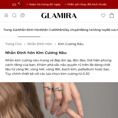
✓ Hoàn trả trong 60 ngày ✓ Miễn phí thay đổi kích thước
15% cho tất cả đơn hàng →
1
/2
Chuyển
Tìm
Đến
kiếm
Nội
Dung
Trang Sức
Nhẫn Đính Hôn
Nhẫn Cưới
Nhẫn
Dây chuyền
Bông tai
Vòng tay
Bộ sưu 
Trang Chủ
Nhẫn Đính Hôn
Kim Cương Nâu
Nhẫn Đính hôn Kim Cương Nâu
Nhẫn kim cương nâu mang vẻ đẹp ấm áp, độc đáo, thể hiện phong
cách riêng của bạn. Khám phá sắc nâu quyến rũ trên đa dạng chất
liệu từ vàng 9K, vàng 14K, vàng 18K, bạch kim, palladium hoặc bạc.
Tùy chỉnh thiết kế với các lựa chọn kim cương từ 0.30