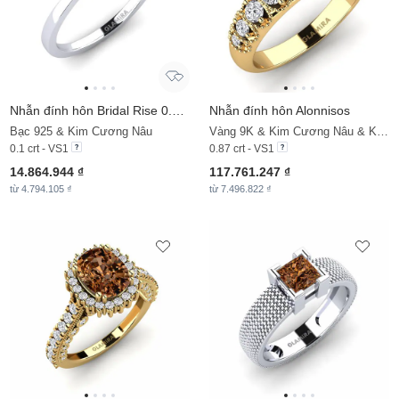
Nhẫn đính hôn Bridal Rise 0.1crt
Nhẫn đính hôn Alonnisos
Bạc 925 & Kim Cương Nâu
Vàng 9K & Kim Cương Nâu & Kim Cương
0.1 crt - VS1
0.87 crt - VS1
14.864.944 ₫
117.761.247 ₫
từ 4.794.105 ₫
từ 7.496.822 ₫