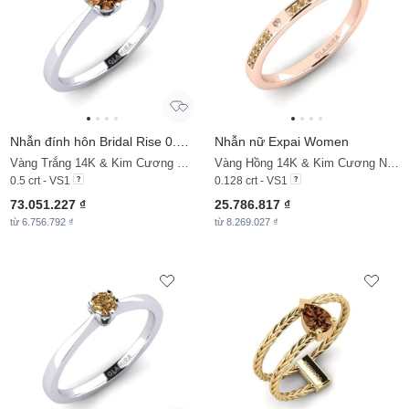
Nhẫn đính hôn Bridal Rise 0.5crt
Nhẫn nữ Expai Women
Vàng Trắng 14K & Kim Cương Nâu
Vàng Hồng 14K & Kim Cương Nâu
0.5 crt - VS1
0.128 crt - VS1
73.051.227 ₫
25.786.817 ₫
từ 6.756.792 ₫
từ 8.269.027 ₫