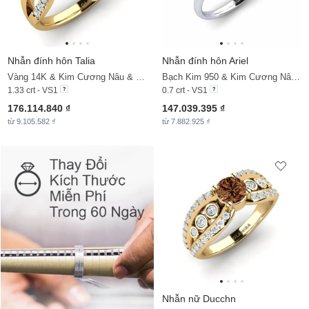
Nhẫn đính hôn Talia
Nhẫn đính hôn Ariel
Vàng 14K & Kim Cương Nâu & Kim Cương
Bạch Kim 950 & Kim Cương Nâu & Kim Cương
1.33 crt - VS1
0.7 crt - VS1
176.114.840 ₫
147.039.395 ₫
từ 9.105.582 ₫
từ 7.882.925 ₫
Nhẫn nữ Ducchn