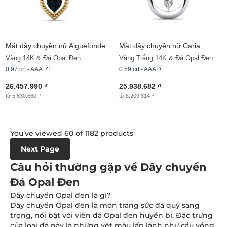
Mặt dây chuyền nữ Aiguefonde
Mặt dây chuyền nữ Caria
Vàng 14K & Đá Opal Đen
Vàng Trắng 14K & Đá Opal Đen & Đá Moissanite
0.97 crt - AAA
0.59 crt - AAA
26.457.990 ₫
25.938.682 ₫
từ 5.630.660 ₫
từ 6.209.814 ₫
You’ve viewed 60 of 1182 products
Next Page
Câu hỏi thường gặp về Dây chuyền
Đá Opal Đen
Dây chuyền Opal đen là gì?
Dây chuyền Opal đen là món trang sức đá quý sang
trọng, nổi bật với viên đá Opal đen huyền bí. Đặc trưng
của loại đá này là những vệt màu lấp lánh như cầu vồng,