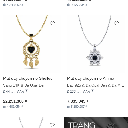
từ 4.343.652 ₫
từ 9.427.334 ₫
Mặt dây chuyền nữ Shellos
Mặt dây chuyền nữ Anima
Vàng 14K & Đá Opal Đen
Bạc 925 & Đá Opal Đen & Đá Moissanite
0.44 crt - AAA
0.322 crt - AAA
22.291.300 ₫
7.335.945 ₫
từ 4.601.054 ₫
từ 5.180.207 ₫