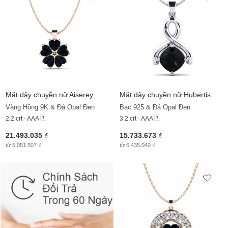
Mặt dây chuyền nữ Aiserey
Mặt dây chuyền nữ Hubertis
Vàng Hồng 9K & Đá Opal Đen
Bạc 925 & Đá Opal Đen
2.2 crt - AAA
3.2 crt - AAA
21.493.035 ₫
15.733.673 ₫
từ 5.051.507 ₫
từ 6.435.040 ₫