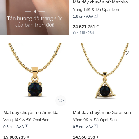
Mặt dây chuyền nữ Mazhira
Vàng 18K & Đá Opal Đen
1.8 crt - AAA
24.621.751 ₫
từ 4.118.426 ₫
Mặt dây chuyền nữ Armelda
Mặt dây chuyền nữ Sorenson
Vàng 14K & Đá Opal Đen
Vàng 9K & Đá Opal Đen
0.5 crt - AAA
0.5 crt - AAA
15.083.733 ₫
14.350.139 ₫