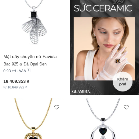
Mặt dây chuyền nữ Faviola
Bạc 925 & Đá Opal Đen
0.93 crt - AAA
16.409.353 ₫
từ 10.649.992 ₫