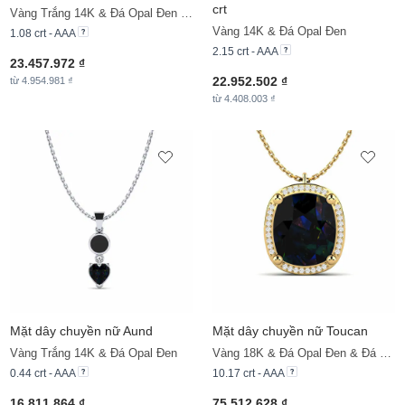
crt
Vàng Trắng 14K & Đá Opal Đen & Đá Moissanite
Vàng 14K & Đá Opal Đen
1.08 crt - AAA
2.15 crt - AAA
23.457.972 ₫
22.952.502 ₫
từ 4.954.981 ₫
từ 4.408.003 ₫
Mặt dây chuyền nữ Aund
Mặt dây chuyền nữ Toucan
Vàng Trắng 14K & Đá Opal Đen
Vàng 18K & Đá Opal Đen & Đá Moissanite
0.44 crt - AAA
10.17 crt - AAA
16.811.864 ₫
75.512.628 ₫