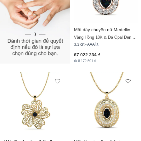
Mặt dây chuyền nữ Medellin
Vàng Hồng 18K & Đá Opal Đen & Đá Moissanite
3.3 crt - AAA
67.022.234 ₫
từ 8.172.501 ₫