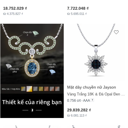
18.752.029 ₫
7.722.048 ₫
từ 4.375.827 ₫
từ 5.695.011 ₫
Mặt dây chuyền nữ Jayson
Vàng Trắng 18K & Đá Opal Đen & Đá Moissanite
0.756 crt - AAA
29.839.282 ₫
từ 6.081.113 ₫