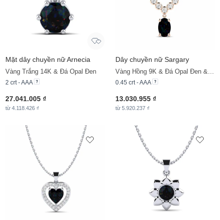
Mặt dây chuyền nữ Arnecia
Dây chuyền nữ Sargary
Vàng Trắng 14K & Đá Opal Đen
Vàng Hồng 9K & Đá Opal Đen & Đá Moissanite
2 crt - AAA
0.45 crt - AAA
27.041.005 ₫
13.030.955 ₫
từ 4.118.426 ₫
từ 5.920.237 ₫