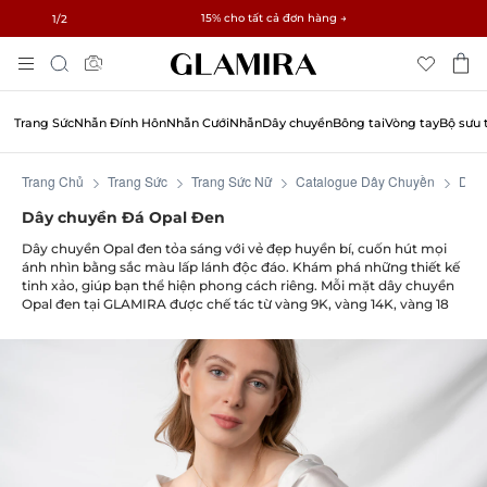
✓ Hoàn trả trong 60 ngày ✓ Miễn phí thay đổi kích thước
15% cho tất cả đơn hàng →
1
/2
Chuyển
Tìm
Đến
kiếm
Nội
Dung
Trang Sức
Nhẫn Đính Hôn
Nhẫn Cưới
Nhẫn
Dây chuyền
Bông tai
Vòng tay
Bộ sưu 
Trang Chủ
Trang Sức
Trang Sức Nữ
Catalogue Dây Chuyền
Dây
Dây chuyền Đá Opal Đen
Dây chuyền
Opal đen tỏa sáng với vẻ đẹp huyền bí, cuốn hút mọi
ánh nhìn bằng sắc màu lấp lánh độc đáo. Khám phá những thiết kế
tinh xảo, giúp bạn thể hiện phong cách riêng. Mỗi mặt dây chuyền
Opal đen tại GLAMIRA được chế tác từ vàng 9K, vàng 14K, vàng 18