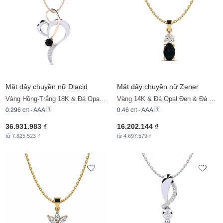
Mặt dây chuyền nữ Diacid
Mặt dây chuyền nữ Zener
Vàng Hồng-Trắng 18K & Đá Opal Đen & Kim Cương
Vàng 14K & Đá Opal Đen & Đá Moissanite
0.296 crt - AAA
0.46 crt - AAA
36.931.983 ₫
16.202.144 ₫
từ 7.625.523 ₫
từ 4.697.579 ₫