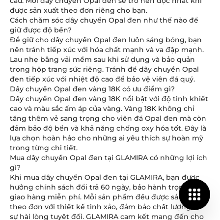
cầu. Mỗi dây chuyền Opal đen sẽ trở nên độc nhất khi
được sản xuất theo đơn riêng cho bạn.
Cách chăm sóc dây chuyền Opal đen như thế nào để
giữ được độ bền?
Để giữ cho dây chuyền Opal đen luôn sáng bóng, bạn
nên tránh tiếp xúc với hóa chất mạnh và va đập mạnh.
Lau nhẹ bằng vải mềm sau khi sử dụng và bảo quản
trong hộp trang sức riêng. Tránh để dây chuyền Opal
đen tiếp xúc với nhiệt độ cao để bảo vệ viên đá quý.
Dây chuyền Opal đen vàng 18K có ưu điểm gì?
Dây chuyền Opal đen vàng 18K nổi bật với độ tinh khiết
cao và màu sắc ấm áp của vàng. Vàng 18K không chỉ
tăng thêm vẻ sang trọng cho viên đá Opal đen mà còn
đảm bảo độ bền và khả năng chống oxy hóa tốt. Đây là
lựa chọn hoàn hảo cho những ai yêu thích sự hoàn mỹ
trong từng chi tiết.
Mua dây chuyền Opal đen tại GLAMIRA có những lợi ích
gì?
Khi mua dây chuyền Opal đen tại GLAMIRA, bạn được
hưởng chính sách đổi trả 60 ngày, bảo hành trọn đời và
giao hàng miễn phí. Mỗi sản phẩm đều được sản xuất
theo đơn với thiết kế tinh xảo, đảm bảo chất lượng và
sự hài lòng tuyệt đối. GLAMIRA cam kết mang đến cho