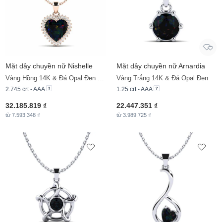
Mặt dây chuyền nữ Nishelle
Mặt dây chuyền nữ Arnardia
Vàng Hồng 14K & Đá Opal Đen & Đá Moissanite
Vàng Trắng 14K & Đá Opal Đen
2.745 crt - AAA
1.25 crt - AAA
32.185.819 ₫
22.447.351 ₫
từ 7.593.348 ₫
từ 3.989.725 ₫