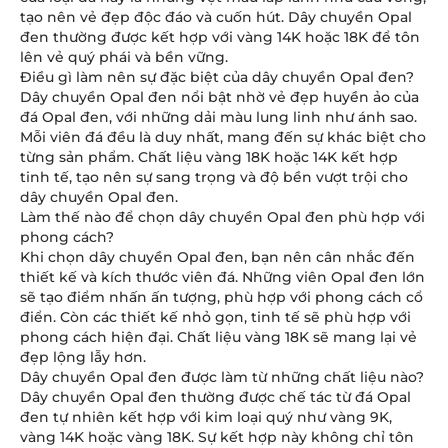
tạo nên vẻ đẹp độc đáo và cuốn hút. Dây chuyền Opal
đen thường được kết hợp với vàng 14K hoặc 18K để tôn
lên vẻ quý phái và bền vững.
Điều gì làm nên sự đặc biệt của dây chuyền Opal đen?
Dây chuyền Opal đen nổi bật nhờ vẻ đẹp huyền ảo của
đá Opal đen, với những dải màu lung linh như ánh sao.
Mỗi viên đá đều là duy nhất, mang đến sự khác biệt cho
từng sản phẩm. Chất liệu vàng 18K hoặc 14K kết hợp
tinh tế, tạo nên sự sang trọng và độ bền vượt trội cho
dây chuyền Opal đen.
Làm thế nào để chọn dây chuyền Opal đen phù hợp với
phong cách?
Khi chọn dây chuyền Opal đen, bạn nên cân nhắc đến
thiết kế và kích thước viên đá. Những viên Opal đen lớn
sẽ tạo điểm nhấn ấn tượng, phù hợp với phong cách cổ
điển. Còn các thiết kế nhỏ gọn, tinh tế sẽ phù hợp với
phong cách hiện đại. Chất liệu vàng 18K sẽ mang lại vẻ
đẹp lộng lẫy hơn.
Dây chuyền Opal đen được làm từ những chất liệu nào?
Dây chuyền Opal đen thường được chế tác từ đá Opal
đen tự nhiên kết hợp với kim loại quý như vàng 9K,
vàng 14K hoặc vàng 18K. Sự kết hợp này không chỉ tôn