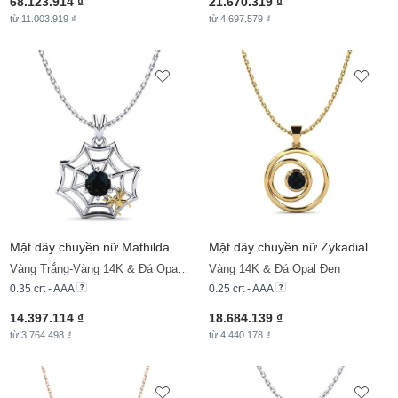
68.123.914 ₫
21.670.319 ₫
từ 11.003.919 ₫
từ 4.697.579 ₫
Mặt dây chuyền nữ Mathilda
Mặt dây chuyền nữ Zykadial
Vàng Trắng-Vàng 14K & Đá Opal Đen
Vàng 14K & Đá Opal Đen
0.35 crt - AAA
0.25 crt - AAA
14.397.114 ₫
18.684.139 ₫
từ 3.764.498 ₫
từ 4.440.178 ₫