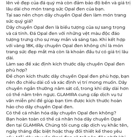
lên vẻ đẹp của đá quý mà còn đảm bảo độ bền và giá trị
lâu dài cho món trang sức Opal đen của bạn.
Tại sao nên chọn dây chuyền Opal đen làm món trang
sức quý giá?
Dây chuyền Opal đen là biểu tượng của sự sang trọng
và cá tính. Đá Opal đen với những vệt màu độc đáo
tượng trưng cho sự may mắn và sáng tạo. Khi kết hợp
với vàng 18K, dây chuyền Opal đen không chỉ là món
trang sức đẹp mắt mà còn là khoản đầu tư có giá trị lâu
dài.
Làm sao để xác định kích thước dây chuyền Opal đen
phù hợp?
Để chọn kích thước dây chuyền Opal đen phù hợp, bạn
nên đo chiều dài cổ và xác định vị trí mong muốn. Dây
chuyền ngắn thường nằm sát cổ, trong khi dây dài hơn
có thể nằm trên ngực. GLAMIRA cung cấp dịch vụ tư
vấn miễn phí để giúp bạn tìm được kích thước hoàn
hảo cho dây chuyền Opal đen.
Có thể cá nhân hóa dây chuyền Opal đen không?
Bạn hoàn toàn có thể cá nhân hóa dây chuyền Opal
đen tại GLAMIRA. Chúng tôi cung cấp dịch vụ khắc tên,
ngày tháng đặc biệt hoặc thay đổi thiết kế theo yêu