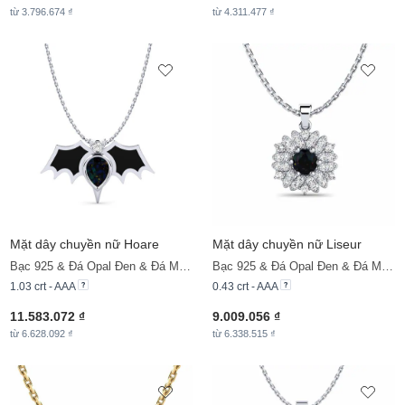
từ 3.796.674 ₫
từ 4.311.477 ₫
Mặt dây chuyền nữ Hoare
Mặt dây chuyền nữ Liseur
Bạc 925 & Đá Opal Đen & Đá Moissanite
Bạc 925 & Đá Opal Đen & Đá Moissanite
1.03 crt - AAA
0.43 crt - AAA
11.583.072 ₫
9.009.056 ₫
từ 6.628.092 ₫
từ 6.338.515 ₫