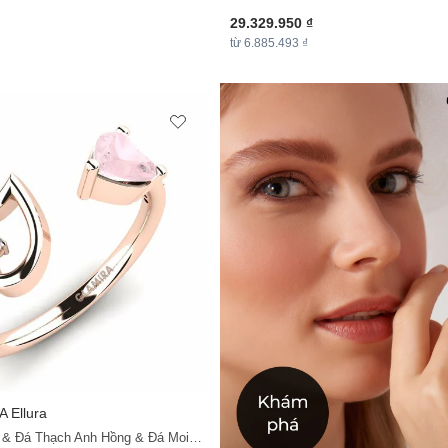
29.329.950 ₫
từ 6.885.493 ₫
A
Ellura
Vàng Hồng 14K & Đá Thạch Anh Hồng & Đá Moissanite