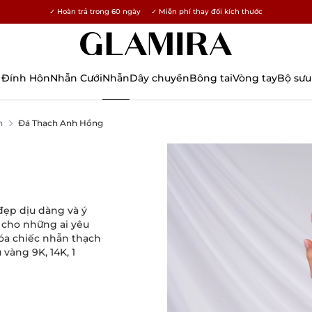
✓ Hoàn trả trong 60 ngày ✓ Miễn phí thay đổi kích thước
15% cho tất cả đơn hàng →
 Đính Hôn
Nhẫn Cưới
Nhẫn
Dây chuyền
Bông tai
Vòng tay
Bộ sưu
n
Đá Thạch Anh Hồng
ẹp dịu dàng và ý
o cho những ai yêu
hóa chiếc nhẫn thạch
vàng 9K, 14K, 1