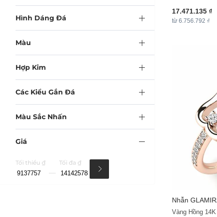
17.471.135 ₫
Hình Dáng Đá
từ 6.756.792 ₫
Màu
Hợp Kim
Các Kiểu Gắn Đá
Màu Sắc Nhấn
Giá
Tối thiểu ₫
Tối đa ₫
Nhẫn
GLAMIR