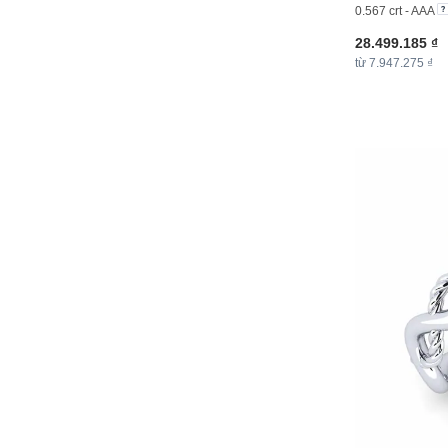
0.567 crt - AAA
28.499.185 ₫
từ 7.947.275 ₫