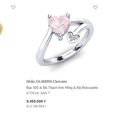
Nhẫn
GLAMIRA
Clematis
Bạc 925 & Đá Thạch Anh Hồng & Đá Moissanite
0.776 crt - AAA
9.459.509 ₫
từ 6.788.968 ₫