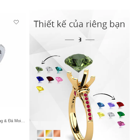
Vàng Trắng 14K & Đá Thạch Anh Hồng & Đá Moissanite