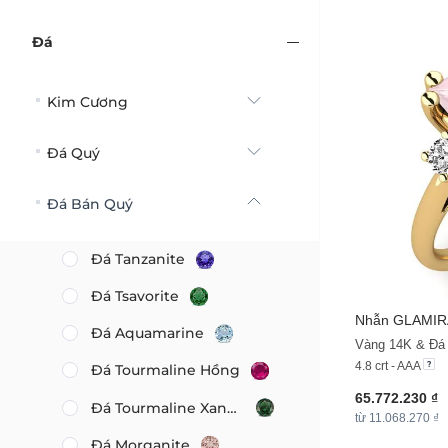
Đá
Kim Cương
Đá Quý
Đá Bán Quý
Đá Tanzanite
Đá Tsavorite
Nhẫn
GLAMIR
Đá Aquamarine
Vàng 14K & Đá 
4.8 crt - AAA
Đá Tourmaline Hồng
65.772.230 ₫
Đá Tourmaline Xanh Lá
từ 11.068.270 ₫
Đá Morganite