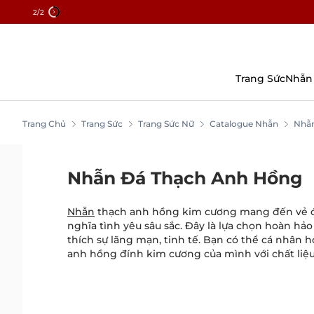
2
/2
Chuyển
Đến
Nội
Dung
Trang Sức
Nhẫn
Trang Chủ
Trang Sức
Trang Sức Nữ
Catalogue Nhẫn
Nhẫ
Nhẫn Đá Thạch Anh Hồng
Nhẫn
thạch anh hồng kim cương mang đến vẻ đ
nghĩa tình yêu sâu sắc. Đây là lựa chọn hoàn hả
thích sự lãng mạn, tinh tế. Bạn có thể cá nhân 
anh hồng đính kim cương của mình với chất liệu 