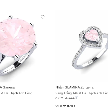
A
Ganesa
Nhẫn
GLAMIRA
Zurgena
K & Đá Thạch Anh Hồng
0.752 crt - AAA
29.072.870 ₫