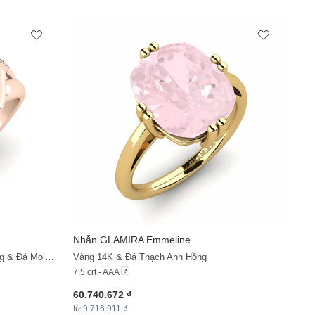
Nhẫn
GLAMIRA
Emmeline
Vàng Hồng 14K & Đá Thạch Anh Hồng & Đá Moissanite
Vàng 14K & Đá Thạch Anh Hồng
7.5 crt - AAA
60.740.672 ₫
từ 9.716.911 ₫