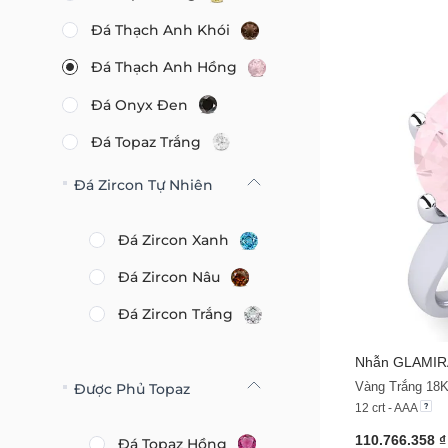
Đá Thạch Anh Khói
Đá Thạch Anh Hồng
Đá Onyx Đen
Đá Topaz Trắng
Đá Zircon Tự Nhiên
Đá Zircon Xanh
Đá Zircon Nâu
Đá Zircon Trắng
Nhẫn
GLAMIR
Vàng Trắng 18
Được Phủ Topaz
12 crt - AAA
110.766.358 ₫
Đá Topaz Hồng