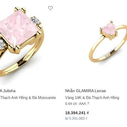
A
Julisha
Nhẫn
GLAMIRA
Liorae
Thạch Anh Hồng & Đá Moissanite
Vàng 14K & Đá Thạch Anh Hồng
0.44 crt - AAA
18.394.241 ₫
từ 5.341.083 ₫