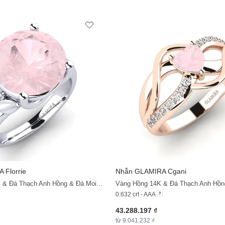
A
Florrie
Nhẫn
GLAMIRA
Cgani
Vàng Trắng 14K & Đá Thạch Anh Hồng & Đá Moissanite
0.632 crt - AAA
43.288.197 ₫
từ 9.041.232 ₫