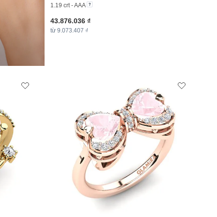
1.19 crt - AAA
43.876.036 ₫
từ 9.073.407 ₫